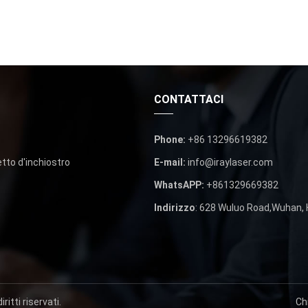
CONTATTACI
Phone
:
+86 13296619382
tto d'inchiostro
E-mail
:
info@iraylaser.com
WhatsAPP:
+861329669382
Indirizzo
: 628 Wuluo Road,Wuhan, 
iritti riservati.
Ch