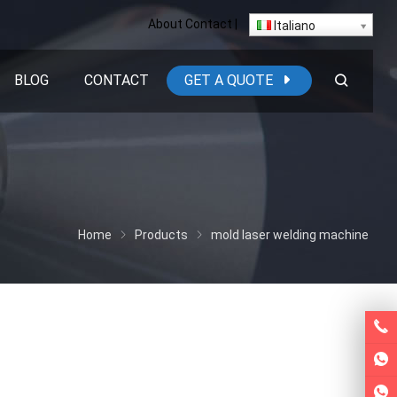
About
Contact
|
Italiano
BLOG
CONTACT
GET A QUOTE
Home
Products
mold laser welding machine