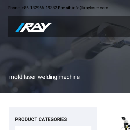
Phone
: +86-132966-19382
E-mail
:
info@iraylaser.com
mold laser welding machine
PRODUCT CATEGORIES