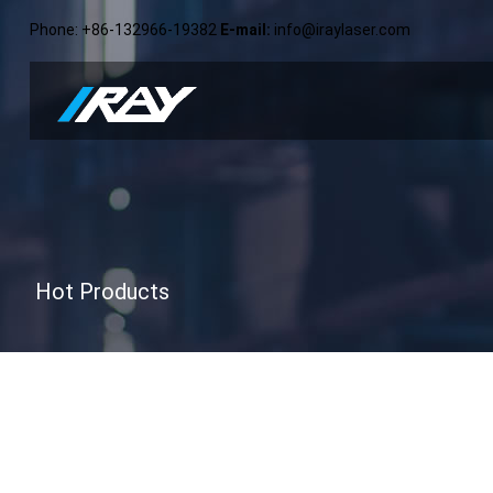
Phone
: +86-132966-19382
E-mail
:
info@iraylaser.com
Hot Products