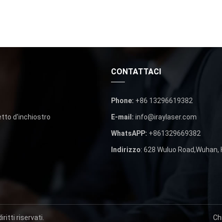
CONTATTACI
Phone
:
+86 13296619382
tto d'inchiostro
E-mail
:
info@iraylaser.com
WhatsAPP:
+861329669382
Indirizzo
: 628 Wuluo Road,Wuhan, 
iritti riservati.
Ch